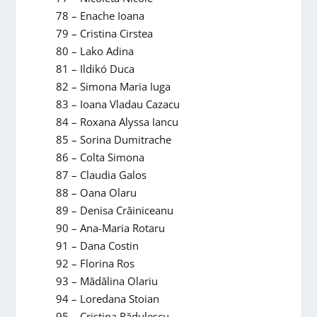
78 – Enache Ioana
79 – Cristina Cirstea
80 – Lako Adina
81 – Ildikó Duca
82 – Simona Maria Iuga
83 – Ioana Vladau Cazacu
84 – Roxana Alyssa Iancu
85 – Sorina Dumitrache
86 – Colta Simona
87 – Claudia Galos
88 – Oana Olaru
89 – Denisa Crăiniceanu
90 – Ana-Maria Rotaru
91 – Dana Costin
92 – Florina Ros
93 – Mădălina Olariu
94 – Loredana Stoian
95 – Cristina Rădulescu