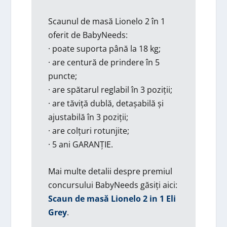
Scaunul de masă Lionelo 2 în 1
oferit de BabyNeeds:
· poate suporta până la 18 kg;
· are centură de prindere în 5
puncte;
· are spătarul reglabil în 3 poziții;
· are tăviță dublă, detașabilă și
ajustabilă în 3 poziții;
· are colțuri rotunjite;
· 5 ani GARANȚIE.
Mai multe detalii despre premiul
concursului BabyNeeds găsiți aici:
Scaun de masă Lionelo 2 in 1 Eli
Grey
.