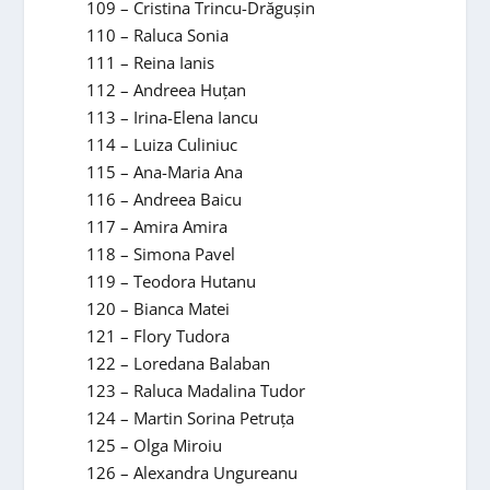
109 – Cristina Trincu-Drăguşin
110 – Raluca Sonia
111 – Reina Ianis
112 – Andreea Huțan
113 – Irina-Elena Iancu
114 – Luiza Culiniuc
115 – Ana-Maria Ana
116 – Andreea Baicu
117 – Amira Amira
118 – Simona Pavel
119 – Teodora Hutanu
120 – Bianca Matei
121 – Flory Tudora
122 – Loredana Balaban
123 – Raluca Madalina Tudor
124 – Martin Sorina Petruța
125 – Olga Miroiu
126 – Alexandra Ungureanu