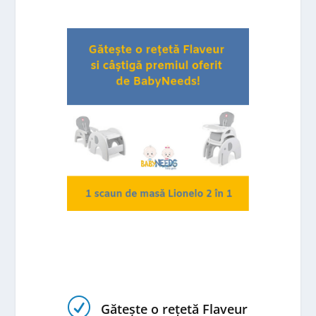
R
Gătește o rețetă Flaveur