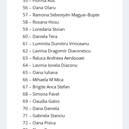
55 – Florina Ros
56 – Oana Olaru
57 – Ramona Sebestyén Magyar-Bupte
58 – Roxana Hosu
59 – Loredana Stoian
60 – Daniela Tera
61 – Luminita Dumitru Vrinceanu
62 – Lavinia Dragomir Diaconescu
63 – Raluca Andreea Aenășoaei
64 – Lavinia Ionela Diaconu
65 – Oana Iuliana
66 – Mihaela M Mica
67 – Brigite Anca Stefan
68 – Simona Pavel
69 – Claudia Galos
70 – Dana Daniela
71 – Gabriela Stanciu
72 – Oana Pisica