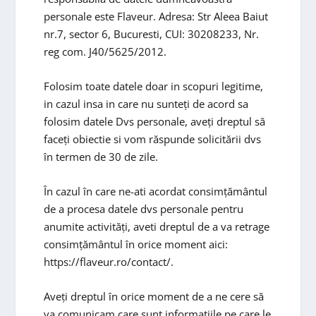
personale este Flaveur. Adresa: Str Aleea Baiut
nr.7, sector 6, Bucuresti, CUI: 30208233, Nr.
reg com. J40/5625/2012.
Folosim toate datele doar in scopuri legitime,
in cazul insa in care nu sunteți de acord sa
folosim datele Dvs personale, aveți dreptul să
faceți obiectie si vom răspunde solicitării dvs
în termen de 30 de zile.
În cazul în care ne-ati acordat consimțământul
de a procesa datele dvs personale pentru
anumite activități, aveti dreptul de a va retrage
consimțământul în orice moment aici:
https://flaveur.ro/contact/.
Aveți dreptul în orice moment de a ne cere să
va comunicam care sunt informațiile pe care le