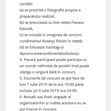
condiții:
(a) se prezintă o fotografie proprie a
preparatului realizat,
(b) se precizează cu link rețeta Flaveur
folosită,
(c) se include în imaginea de concurs
condimentul Kotányi folosit în rețetă;
(d) se folosește hashtag-ul
#provocareacondimentelorkotanyi.
4. Fiecare participant poate participa cu
un număr nelimitat de postări însă poate
câștiga o singură dată în concurs.
5. Înscrierile de concurs se pot face de
luni 1 iulie 2019 de la ora 10:00 până
inclusiv joi 4 iulie 2019 ora 24:00.
6. Actualii sau foștii angajați ai
organizatorilor și rudele acestora nu se
pot înscrie în concurs.