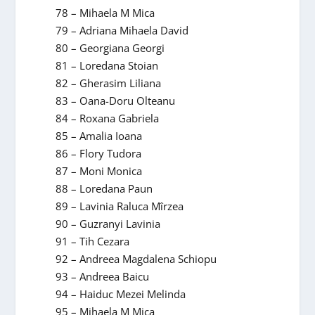
78 – Mihaela M Mica
79 – Adriana Mihaela David
80 – Georgiana Georgi
81 – Loredana Stoian
82 – Gherasim Liliana
83 – Oana-Doru Olteanu
84 – Roxana Gabriela
85 – Amalia Ioana
86 – Flory Tudora
87 – Moni Monica
88 – Loredana Paun
89 – Lavinia Raluca Mîrzea
90 – Guzranyi Lavinia
91 – Tih Cezara
92 – Andreea Magdalena Schiopu
93 – Andreea Baicu
94 – Haiduc Mezei Melinda
95 – Mihaela M Mica