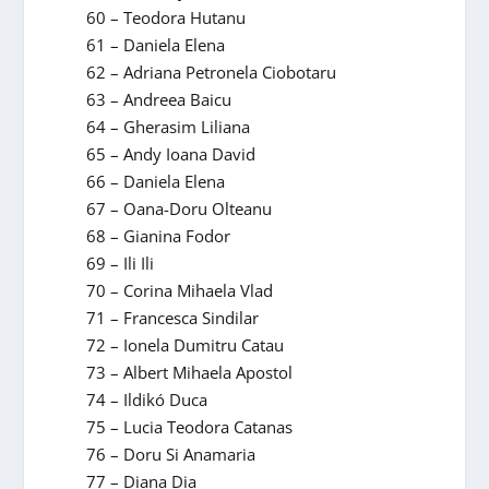
60 – Teodora Hutanu
61 – Daniela Elena
62 – Adriana Petronela Ciobotaru
63 – Andreea Baicu
64 – Gherasim Liliana
65 – Andy Ioana David
66 – Daniela Elena
67 – Oana-Doru Olteanu
68 – Gianina Fodor
69 – Ili Ili
70 – Corina Mihaela Vlad
71 – Francesca Sindilar
72 – Ionela Dumitru Catau
73 – Albert Mihaela Apostol
74 – Ildikó Duca
75 – Lucia Teodora Catanas
76 – Doru Si Anamaria
77 – Diana Dia