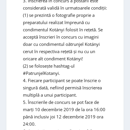
3. Înscrierea în concurs a postării este
considerată validă în urmatoarele condiții:
(1) se prezintă o fotografie proprie a
preparatului realizat împreună cu
condimentul Kotányi folosit în rețetă. Se
acceptă înscrieri în concurs cu imagini
doar cu condimentul oătrunjel Kotányi
cerut în respectiva rețetă și nu cu un
oricare alt condiment Kotányi!
(2) se folosește hashtag-ul
#PatrunjelKotanyi.
4. Fiecare participant se poate înscrie o
singură dată, nefiind permisă înscrierea
multiplă a unui participant.
5. Înscrierile de concurs se pot face de
marți 10 decembrie 2019 de la ora 16:00
până inclusiv joi 12 decembrie 2019 ora
24:00.