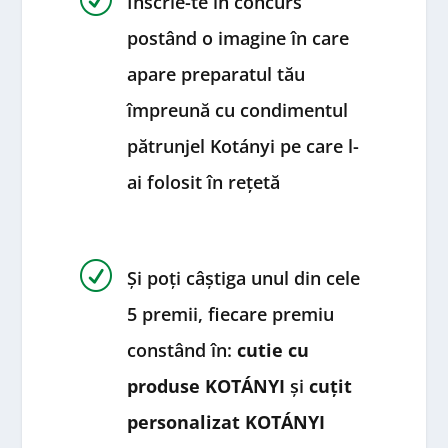
Înscrie-te în concurs
postând o imagine în care
apare preparatul tău
împreună cu condimentul
pătrunjel Kotányi pe care l-
ai folosit în rețetă
R
Și poți câștiga unul din cele
5 premii, fiecare premiu
constând în:
cutie cu
produse KOTÁNYI
și
cuțit
personalizat KOTÁNYI