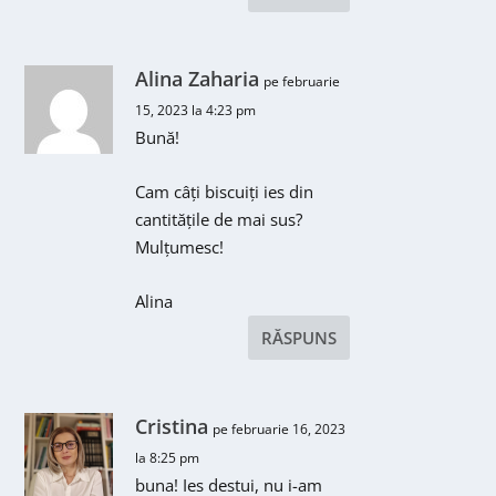
Alina Zaharia
pe februarie
15, 2023 la 4:23 pm
Bună!
Cam câți biscuiți ies din
cantitățile de mai sus?
Mulțumesc!
Alina
RĂSPUNS
Cristina
pe februarie 16, 2023
la 8:25 pm
buna! Ies destui, nu i-am