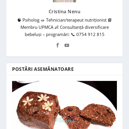
Cristina Nenu
🧠 Psiholog 🥗 Tehnician/terapeut nutriționist 📘
Membru UPMCA 👶 Consultanță diversificare
bebeluși – programări: 📞 0754 912 815
POSTĂRI ASEMĂNATOARE