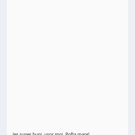
Ies super buni, usor moi. Pofta mare!