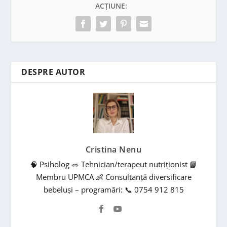
ACȚIUNE:
DESPRE AUTOR
Cristina Nenu
🧠 Psiholog 🥗 Tehnician/terapeut nutriționist 📘
Membru UPMCA 👶 Consultanță diversificare
bebeluși – programări: 📞 0754 912 815