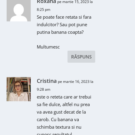
Roxana
pe martie 15, 2023 la
8:25 pm
Se poate face retata si fara
indulcitor? Sau pot pune
putina banana coapta?
Multumesc
RĂSPUNS
Cristina
pe martie 16, 2023 la
9:28 am
este o reteta care ar trebui
sa fie dulce, altfel nu prea
va avea gust decat de la
carob. Cu banana va
schimba textura si nu
cunosc rezultatul.