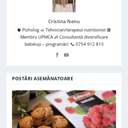
Cristina Nenu
🧠 Psiholog 🥗 Tehnician/terapeut nutriționist 📘
Membru UPMCA 👶 Consultanță diversificare
bebeluși – programări: 📞 0754 912 815
POSTĂRI ASEMĂNATOARE