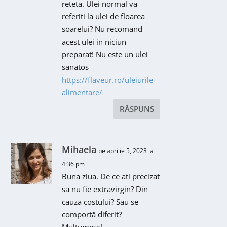
reteta. Ulei normal va
referiti la ulei de floarea
soarelui? Nu recomand
acest ulei in niciun
preparat! Nu este un ulei
sanatos
https://flaveur.ro/uleiurile-
alimentare/
RĂSPUNS
Mihaela
pe aprilie 5, 2023 la
4:36 pm
Buna ziua. De ce ati precizat
sa nu fie extravirgin? Din
cauza costului? Sau se
comportă diferit?
Multumesc!