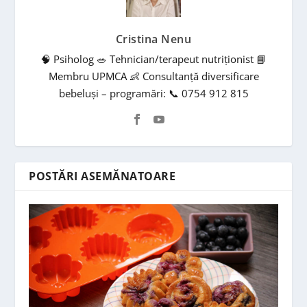
Cristina Nenu
🧠 Psiholog 🥗 Tehnician/terapeut nutriționist 📘
Membru UPMCA 👶 Consultanță diversificare
bebeluși – programări: 📞 0754 912 815
POSTĂRI ASEMĂNATOARE