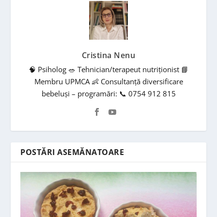
Cristina Nenu
🧠 Psiholog 🥗 Tehnician/terapeut nutriționist 📘
Membru UPMCA 👶 Consultanță diversificare
bebeluși – programări: 📞 0754 912 815
POSTĂRI ASEMĂNATOARE