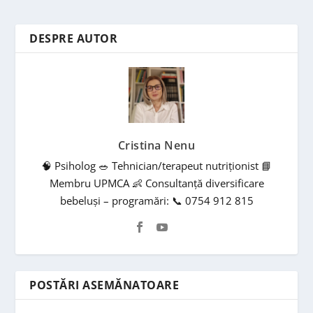
DESPRE AUTOR
Cristina Nenu
🧠 Psiholog 🥗 Tehnician/terapeut nutriționist 📘
Membru UPMCA 👶 Consultanță diversificare
bebeluși – programări: 📞 0754 912 815
POSTĂRI ASEMĂNATOARE