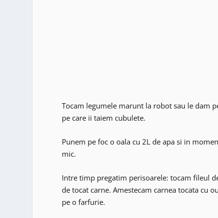
Tocam legumele marunt la robot sau le dam pe r
pe care ii taiem cubulete.
Punem pe foc o oala cu 2L de apa si in moment
mic.
Intre timp pregatim perisoarele: tocam fileul de
de tocat carne. Amestecam carnea tocata cu o
pe o farfurie.