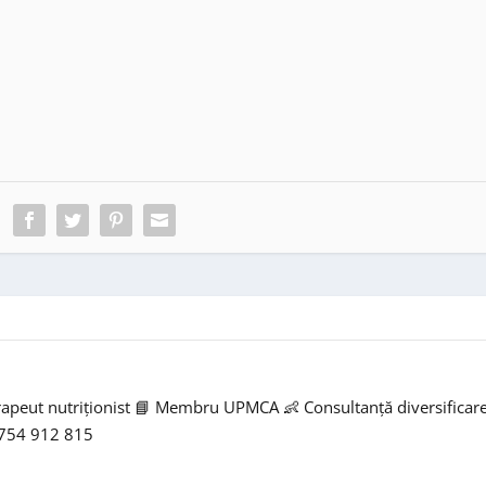
rapeut nutriționist 📘 Membru UPMCA 👶 Consultanță diversificar
0754 912 815