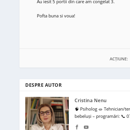
Au iesit 5 portii din care am congelat 3.
Pofta buna si voua!
ACȚIUNE:
DESPRE AUTOR
Cristina Nenu
🧠 Psiholog 🥗 Tehnician/te
bebeluși – programări: 📞 