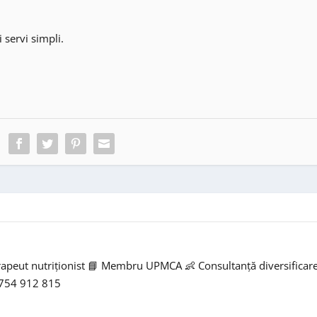
i servi simpli.
rapeut nutriționist 📘 Membru UPMCA 👶 Consultanță diversificar
0754 912 815