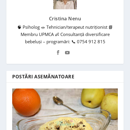
Cristina Nenu
🧠 Psiholog 🥗 Tehnician/terapeut nutriționist 📘
Membru UPMCA 👶 Consultanță diversificare
bebeluși – programări: 📞 0754 912 815
POSTĂRI ASEMĂNATOARE