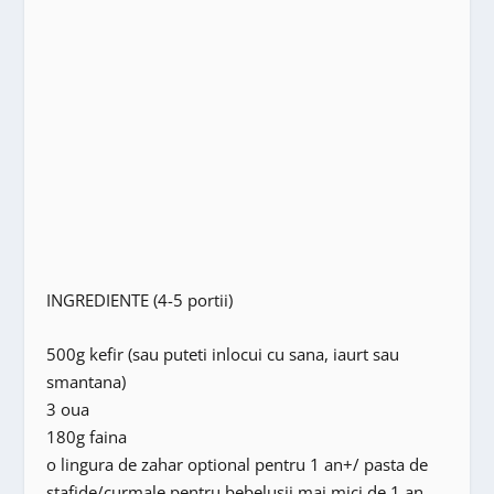
INGREDIENTE (4-5 portii)
500g kefir (sau puteti inlocui cu sana, iaurt sau
smantana)
3 oua
180g faina
o lingura de zahar optional pentru 1 an+/ pasta de
stafide/curmale pentru bebelusii mai mici de 1 an