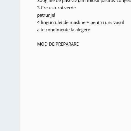
300g file de pastrav (am folosit pastrav congela
3 fire usturoi verde
patrunjel
4 linguri ulei de masline + pentru uns vasul
alte condimente la alegere
MOD DE PREPARARE