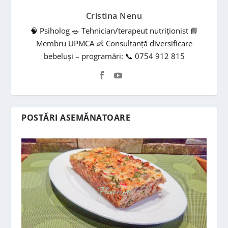
Cristina Nenu
🧠 Psiholog 🥗 Tehnician/terapeut nutriționist 📘
Membru UPMCA 👶 Consultanță diversificare
bebeluși – programări: 📞 0754 912 815
POSTĂRI ASEMĂNATOARE