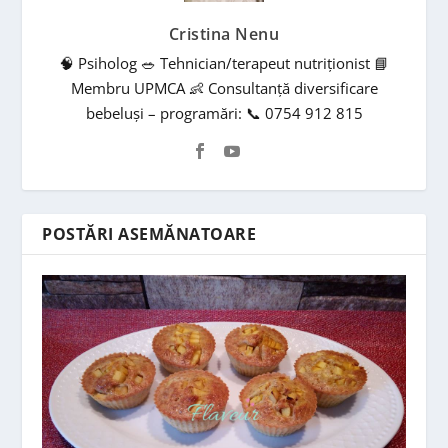
Cristina Nenu
🧠 Psiholog 🥗 Tehnician/terapeut nutriționist 📘
Membru UPMCA 👶 Consultanță diversificare
bebeluși – programări: 📞 0754 912 815
POSTĂRI ASEMĂNATOARE