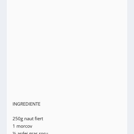
INGREDIENTE
250g naut fiert
1 morcov
½ ardei gras rosu