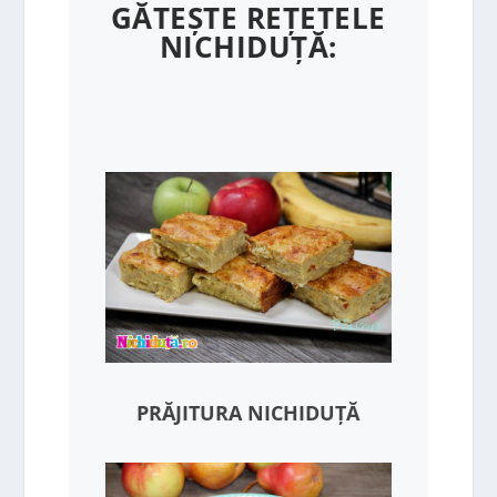
GĂTEȘTE REȚETELE
NICHIDUȚĂ:
PRĂJITURA NICHIDUȚĂ