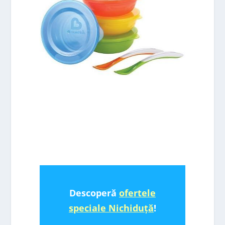
Descoperă
ofertele
speciale Nichiduță
!