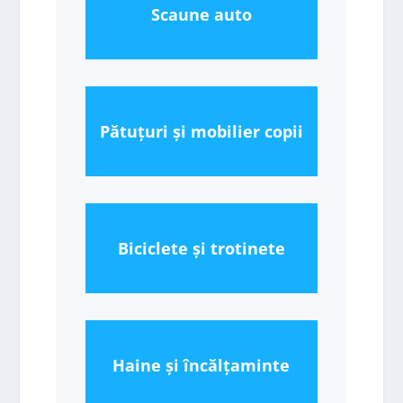
Scaune auto
Pătuțuri și mobilier copii
Biciclete și trotinete
Haine și încălțaminte