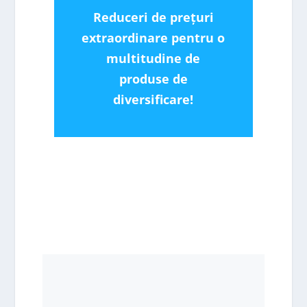
Reduceri de prețuri
extraordinare pentru o
multitudine de
produse de
diversificare!