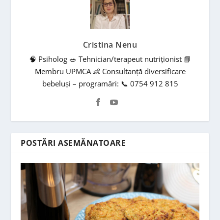
Cristina Nenu
🧠 Psiholog 🥗 Tehnician/terapeut nutriționist 📘
Membru UPMCA 👶 Consultanță diversificare
bebeluși – programări: 📞 0754 912 815
POSTĂRI ASEMĂNATOARE