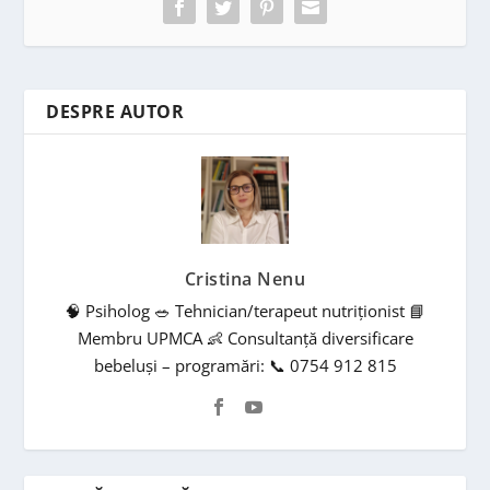
DESPRE AUTOR
Cristina Nenu
🧠 Psiholog 🥗 Tehnician/terapeut nutriționist 📘
Membru UPMCA 👶 Consultanță diversificare
bebeluși – programări: 📞 0754 912 815