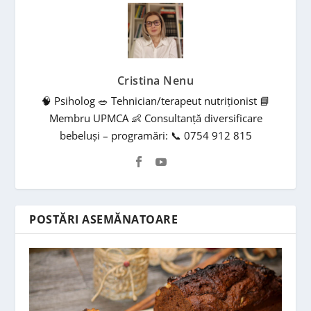
Cristina Nenu
🧠 Psiholog 🥗 Tehnician/terapeut nutriționist 📘
Membru UPMCA 👶 Consultanță diversificare
bebeluși – programări: 📞 0754 912 815
POSTĂRI ASEMĂNATOARE