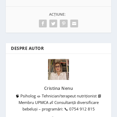
ACȚIUNE:
DESPRE AUTOR
Cristina Nenu
🧠 Psiholog 🥗 Tehnician/terapeut nutriționist 📘
Membru UPMCA 👶 Consultanță diversificare
bebeluși – programări: 📞 0754 912 815