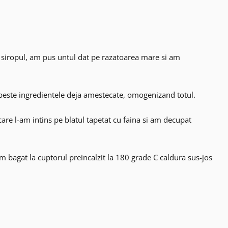
i siropul, am pus untul dat pe razatoarea mare si am
 peste ingredientele deja amestecate, omogenizand totul.
care l-am intins pe blatul tapetat cu faina si am decupat
-am bagat la cuptorul preincalzit la 180 grade C caldura sus-jos