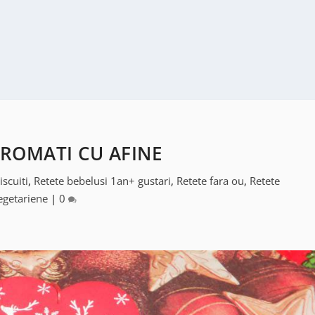
AROMATI CU AFINE
iscuiti
,
Retete bebelusi 1an+ gustari
,
Retete fara ou
,
Retete
egetariene
|
0