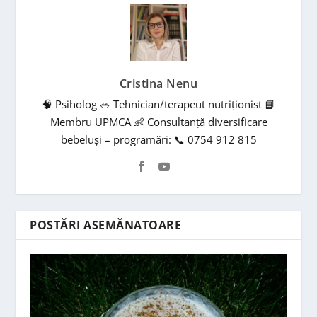
Cristina Nenu
🧠 Psiholog 🥗 Tehnician/terapeut nutriționist 📘
Membru UPMCA 👶 Consultanță diversificare
bebeluși – programări: 📞 0754 912 815
POSTĂRI ASEMĂNATOARE