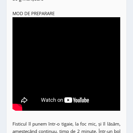
MOD DE PREPARARE
Fisticul îl punem într-o tigaie, la foc mic, și îl lăsăm,
amestecând continuu, timp de 2 minute. Într-un bol