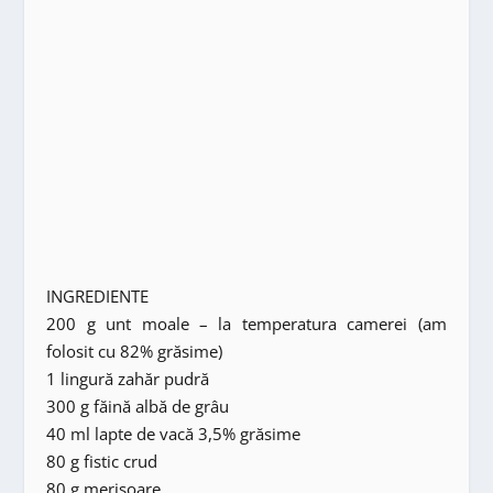
INGREDIENTE
200 g unt moale – la temperatura camerei (am
folosit cu 82% grăsime)
1 lingură zahăr pudră
300 g făină albă de grâu
40 ml lapte de vacă 3,5% grăsime
80 g fistic crud
80 g merișoare