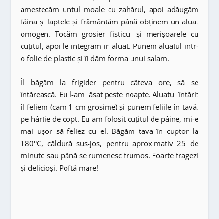
amestecăm untul moale cu zahărul, apoi adăugăm
făina și laptele și frământăm până obținem un aluat
omogen. Tocăm grosier fisticul și merișoarele cu
cuțitul, apoi le integrăm în aluat. Punem aluatul într-
o folie de plastic și îi dăm forma unui salam.
Îl băgăm la frigider pentru câteva ore, să se
întărească. Eu l-am lăsat peste noapte. Aluatul întărit
îl feliem (cam 1 cm grosime) și punem feliile în tavă,
pe hârtie de copt. Eu am folosit cuțitul de pâine, mi-e
mai ușor să feliez cu el. Băgăm tava în cuptor la
180°C, căldură sus-jos, pentru aproximativ 25 de
minute sau până se rumenesc frumos. Foarte fragezi
și delicioși. Poftă mare!