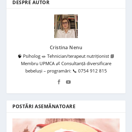
DESPRE AUTOR
Cristina Nenu
🧠 Psiholog 🥗 Tehnician/terapeut nutriționist 📘
Membru UPMCA 👶 Consultanță diversificare
bebeluși – programări: 📞 0754 912 815
POSTĂRI ASEMĂNATOARE