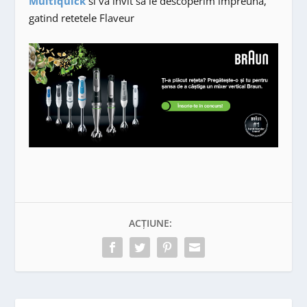
Multiquick
si va invit sa le descoperim impreuna,
gatind retetele Flaveur
ACȚIUNE: