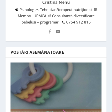
Cristina Nenu
🧠 Psiholog 🥗 Tehnician/terapeut nutriționist 📘
Membru UPMCA 👶 Consultanță diversificare
bebeluși – programări: 📞 0754 912 815
POSTĂRI ASEMĂNATOARE