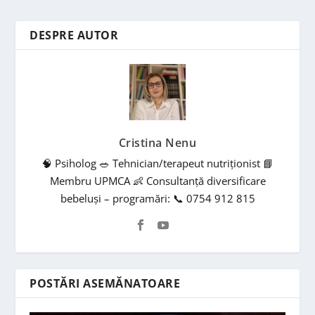
DESPRE AUTOR
Cristina Nenu
🧠 Psiholog 🥗 Tehnician/terapeut nutriționist 📘
Membru UPMCA 👶 Consultanță diversificare
bebeluși – programări: 📞 0754 912 815
POSTĂRI ASEMĂNATOARE