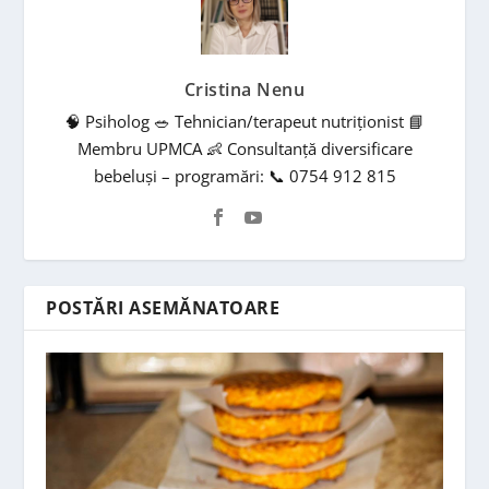
Cristina Nenu
🧠 Psiholog 🥗 Tehnician/terapeut nutriționist 📘
Membru UPMCA 👶 Consultanță diversificare
bebeluși – programări: 📞 0754 912 815
POSTĂRI ASEMĂNATOARE