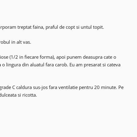
poram treptat faina, praful de copt si untul topit.
obul in alt vas.
iose (1/2 in fiecare forma), apoi punem deasupra cate o
 o lingura din aluatul fara carob. Eu am presarat si cateva
grade C caldura sus-jos fara ventilatie pentru 20 minute. Pe
ulceata si ricotta.