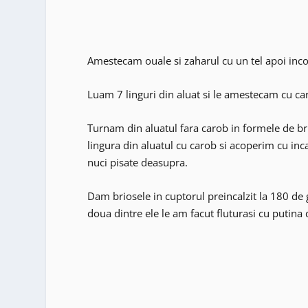
Amestecam ouale si zaharul cu un tel apoi incor
Luam 7 linguri din aluat si le amestecam cu car
Turnam din aluatul fara carob in formele de br
lingura din aluatul cu carob si acoperim cu inca
nuci pisate deasupra.
Dam briosele in cuptorul preincalzit la 180 de 
doua dintre ele le am facut fluturasi cu putina d