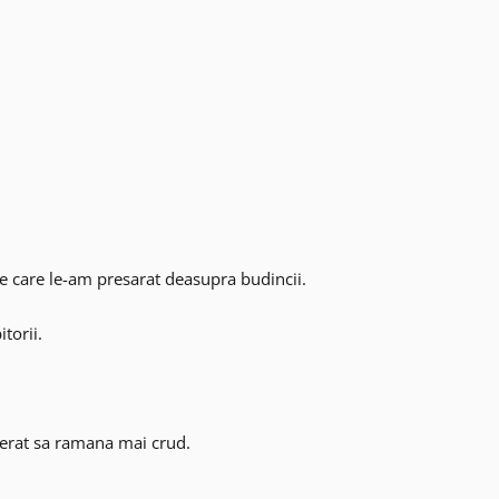
 pe care le-am presarat deasupra budincii.
torii.
ferat sa ramana mai crud.