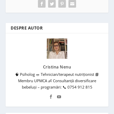
DESPRE AUTOR
Cristina Nenu
🧠 Psiholog 🥗 Tehnician/terapeut nutriționist 📘
Membru UPMCA 👶 Consultanță diversificare
bebeluși – programări: 📞 0754 912 815