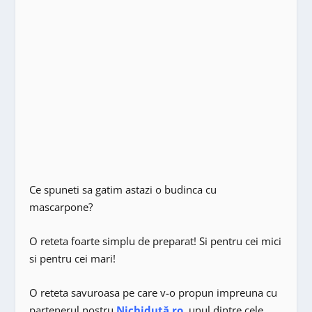
Ce spuneti sa gatim astazi o budinca cu
mascarpone?
O reteta foarte simplu de preparat! Si pentru cei mici
si pentru cei mari!
O reteta savuroasa pe care v-o propun impreuna cu
partenerul nostru
Nichiduță.ro
, unul dintre cele