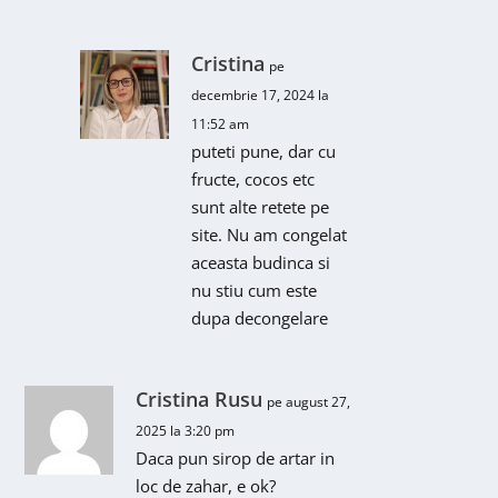
Cristina
pe
decembrie 17, 2024 la
11:52 am
puteti pune, dar cu
fructe, cocos etc
sunt alte retete pe
site. Nu am congelat
aceasta budinca si
nu stiu cum este
dupa decongelare
Cristina Rusu
pe august 27,
2025 la 3:20 pm
Daca pun sirop de artar in
loc de zahar, e ok?