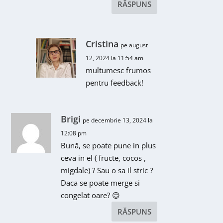
RĂSPUNS
Cristina
pe august
12, 2024 la 11:54 am
multumesc frumos
pentru feedback!
Brigi
pe decembrie 13, 2024 la
12:08 pm
Bună, se poate pune in plus
ceva in el ( fructe, cocos ,
migdale) ? Sau o sa il stric ?
Daca se poate merge si
congelat oare? 😊
RĂSPUNS