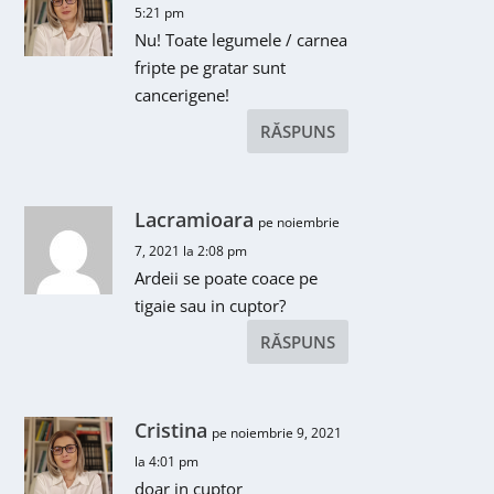
5:21 pm
Nu! Toate legumele / carnea
fripte pe gratar sunt
cancerigene!
RĂSPUNS
Lacramioara
pe noiembrie
7, 2021 la 2:08 pm
Ardeii se poate coace pe
tigaie sau in cuptor?
RĂSPUNS
Cristina
pe noiembrie 9, 2021
la 4:01 pm
doar in cuptor