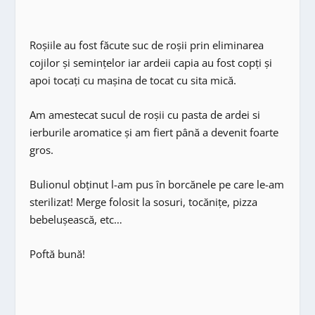
Roşiile au fost făcute suc de roşii prin eliminarea
cojilor şi seminţelor iar ardeii capia au fost copţi şi
apoi tocaţi cu maşina de tocat cu sita mică.
Am amestecat sucul de roşii cu pasta de ardei si
ierburile aromatice şi am fiert până a devenit foarte
gros.
Bulionul obţinut l-am pus în borcănele pe care le-am
sterilizat! Merge folosit la sosuri, tocăniţe, pizza
bebeluşească, etc…
Poftă bună!