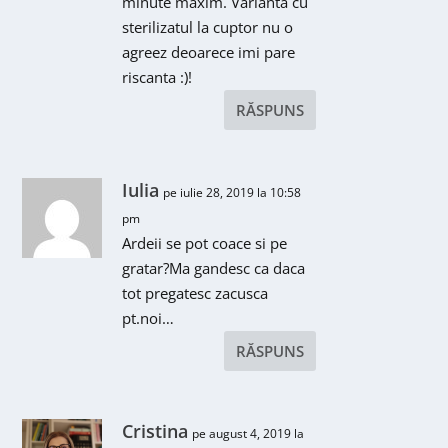
minute maxim. Varianta cu
sterilizatul la cuptor nu o
agreez deoarece imi pare
riscanta :)!
RĂSPUNS
Iulia
pe iulie 28, 2019 la 10:58
pm
Ardeii se pot coace si pe
gratar?Ma gandesc ca daca
tot pregatesc zacusca
pt.noi…
RĂSPUNS
Cristina
pe august 4, 2019 la