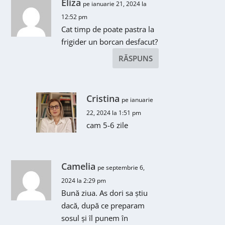
Eliza
pe ianuarie 21, 2024 la
12:52 pm
Cat timp de poate pastra la
frigider un borcan desfacut?
RĂSPUNS
Cristina
pe ianuarie
22, 2024 la 1:51 pm
cam 5-6 zile
Camelia
pe septembrie 6,
2024 la 2:29 pm
Bună ziua. As dori sa știu
dacă, după ce preparam
sosul și îl punem în