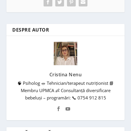
DESPRE AUTOR
Cristina Nenu
🧠 Psiholog 🥗 Tehnician/terapeut nutriționist 📘
Membru UPMCA 👶 Consultanță diversificare
bebeluși – programări: 📞 0754 912 815