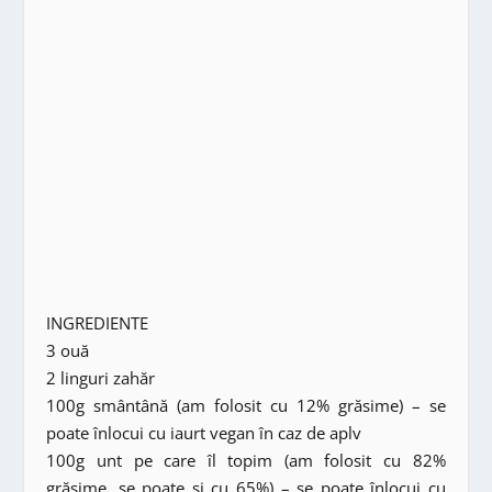
INGREDIENTE
3 ouă
2 linguri zahăr
100g smântână (am folosit cu 12% grăsime) – se
poate înlocui cu iaurt vegan în caz de aplv
100g unt pe care îl topim (am folosit cu 82%
grăsime, se poate și cu 65%) – se poate înlocui cu