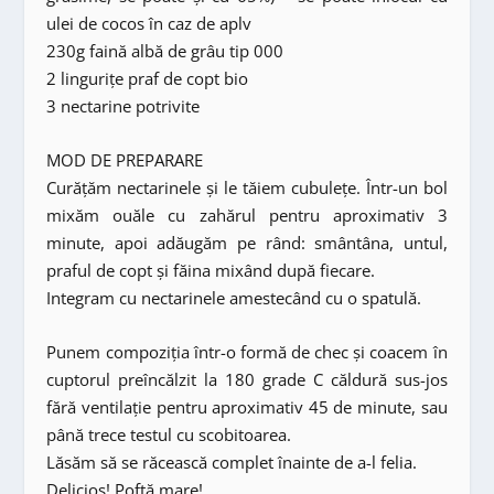
ulei de cocos în caz de aplv
230g faină albă de grâu tip 000
2 lingurițe praf de copt bio
3 nectarine potrivite
MOD DE PREPARARE
Curățăm nectarinele și le tăiem cubulețe. Într-un bol
mixăm ouăle cu zahărul pentru aproximativ 3
minute, apoi adăugăm pe rând: smântâna, untul,
praful de copt și făina mixând după fiecare.
Integram cu nectarinele amestecând cu o spatulă.
Punem compoziția într-o formă de chec și coacem în
cuptorul preîncălzit la 180 grade C căldură sus-jos
fără ventilație pentru aproximativ 45 de minute, sau
până trece testul cu scobitoarea.
Lăsăm să se răcească complet înainte de a-l felia.
Delicios! Poftă mare!