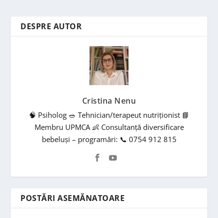
DESPRE AUTOR
Cristina Nenu
🧠 Psiholog 🥗 Tehnician/terapeut nutriționist 📘
Membru UPMCA 👶 Consultanță diversificare
bebeluși – programări: 📞 0754 912 815
POSTĂRI ASEMĂNATOARE