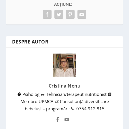
ACȚIUNE:
DESPRE AUTOR
Cristina Nenu
🧠 Psiholog 🥗 Tehnician/terapeut nutriționist 📘
Membru UPMCA 👶 Consultanță diversificare
bebeluși – programări: 📞 0754 912 815