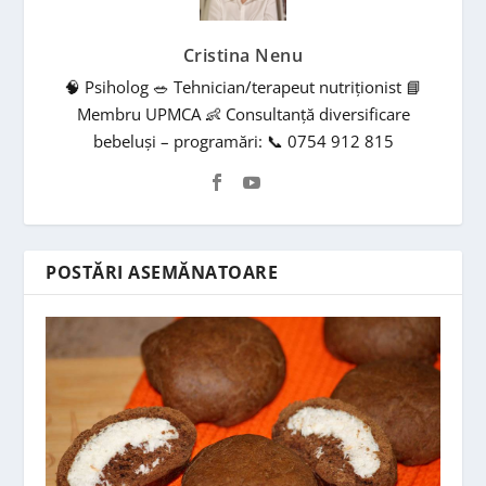
Cristina Nenu
🧠 Psiholog 🥗 Tehnician/terapeut nutriționist 📘
Membru UPMCA 👶 Consultanță diversificare
bebeluși – programări: 📞 0754 912 815
POSTĂRI ASEMĂNATOARE