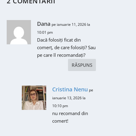
2 COMENTARII
Dana
pe ianuarie 11, 2026 la
10:01 pm
Dacă folosiți ficat din
comerț, de care folosiți? Sau
pe care îl recomandați?
RĂSPUNS
Cristina Nenu
pe
ianuarie 13, 2026 la
10:10 pm
nu recomand din
comert!