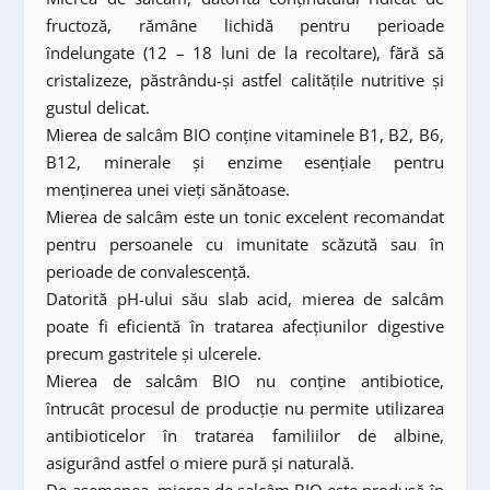
fructoză, rămâne lichidă pentru perioade
îndelungate (12 – 18 luni de la recoltare), fără să
cristalizeze, păstrându-și astfel calitățile nutritive și
gustul delicat.
Mierea de salcâm BIO conține vitaminele B1, B2, B6,
B12, minerale și enzime esențiale pentru
menținerea unei vieți sănătoase.
Mierea de salcâm este un tonic excelent recomandat
pentru persoanele cu imunitate scăzută sau în
perioade de convalescență.
Datorită pH-ului său slab acid, mierea de salcâm
poate fi eficientă în tratarea afecțiunilor digestive
precum gastritele și ulcerele.
Mierea de salcâm BIO nu conține antibiotice,
întrucât procesul de producție nu permite utilizarea
antibioticelor în tratarea familiilor de albine,
asigurând astfel o miere pură și naturală.
De asemenea, mierea de salcâm BIO este produsă în