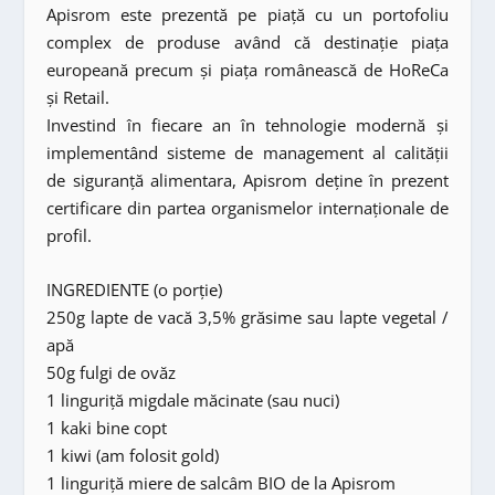
Apisrom este prezentă pe piață cu un portofoliu
complex de produse având că destinație piața
europeană precum și piața românească de HoReCa
și Retail.
Investind în fiecare an în tehnologie modernă și
implementând sisteme de management al calității
de siguranță alimentara, Apisrom deține în prezent
certificare din partea organismelor internaționale de
profil.
INGREDIENTE (o porție)
250g lapte de vacă 3,5% grăsime sau lapte vegetal /
apă
50g fulgi de ovăz
1 linguriță migdale măcinate (sau nuci)
1 kaki bine copt
1 kiwi (am folosit gold)
1 linguriță miere de salcâm BIO de la Apisrom