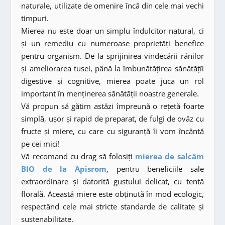
naturale, utilizate de omenire încă din cele mai vechi
timpuri.
Mierea nu este doar un simplu îndulcitor natural, ci
și un remediu cu numeroase proprietăți benefice
pentru organism. De la sprijinirea vindecării rănilor
și ameliorarea tusei, până la îmbunătățirea sănătățîi
digestive și cognitive, mierea poate juca un rol
important în menținerea sănătății noastre generale.
Vă propun să gătim astăzi împreună o rețetă foarte
simplă, ușor și rapid de preparat, de fulgi de ovăz cu
fructe și miere, cu care cu siguranță îi vom încântă
pe cei mici!
Vă recomand cu drag să folosiți
mierea de salcâm
BIO de la Apisrom
, pentru beneficiile sale
extraordinare și datorită gustului delicat, cu tentă
florală. Această miere este obținută în mod ecologic,
respectând cele mai stricte standarde de calitate și
sustenabilitate.