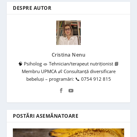
DESPRE AUTOR
Cristina Nenu
🧠 Psiholog 🥗 Tehnician/terapeut nutriționist 📘
Membru UPMCA 👶 Consultanță diversificare
bebeluși – programări: 📞 0754 912 815
POSTĂRI ASEMĂNATOARE