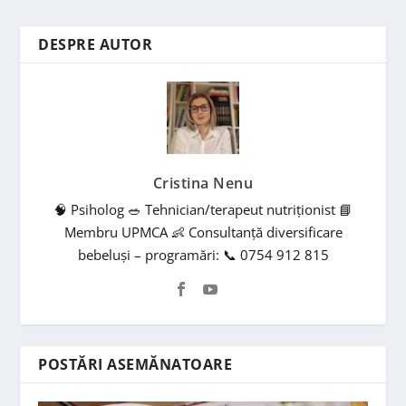
DESPRE AUTOR
Cristina Nenu
🧠 Psiholog 🥗 Tehnician/terapeut nutriționist 📘
Membru UPMCA 👶 Consultanță diversificare
bebeluși – programări: 📞 0754 912 815
POSTĂRI ASEMĂNATOARE