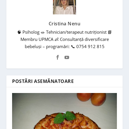
Cristina Nenu
🧠 Psiholog 🥗 Tehnician/terapeut nutriționist 📘
Membru UPMCA 👶 Consultanță diversificare
bebeluși – programări: 📞 0754 912 815
POSTĂRI ASEMĂNATOARE