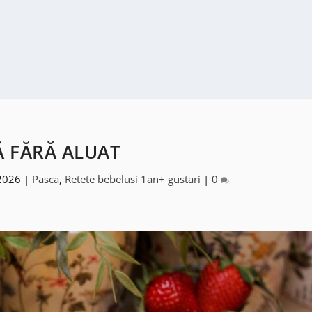
Ă FĂRĂ ALUAT
 2026
|
Pasca
,
Retete bebelusi 1an+ gustari
|
0