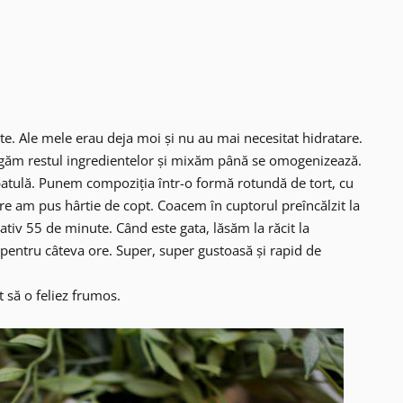
te. Ale mele erau deja moi și nu au mai necesitat hidratare.
ugăm restul ingredientelor și mixăm până se omogenizează.
patulă. Punem compoziția într-o formă rotundă de tort, cu
are am pus hârtie de copt. Coacem în cuptorul preîncălzit la
ativ 55 de minute. Când este gata, lăsăm la răcit la
pentru câteva ore. Super, super gustoasă și rapid de
 să o feliez frumos.