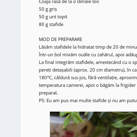
Coaja rasă de la o lămâie bio
50 g griș
50 g unt topit
80 g stafide
MOD DE PREPARARE
Lăsăm stafidele la hidratat timp de 20 de minu
Într-un bol mixăm ouăle cu zahărul, apoi adă
La final integrăm stafidele, amestecând cu o s
pereți detașabili (aprox. 20 cm diametru), în c
180°C, căldură sus-jos, fără ventilație, aproxim
temperatura camerei, apoi o băgăm la frigider 
preparat.
PS: Eu am pus mai multe stafide și nu am putut