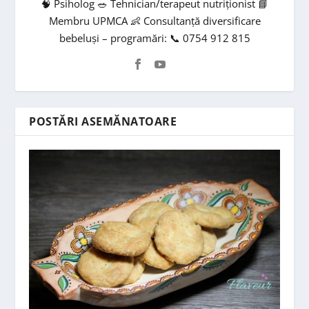
🧠 Psiholog 🥗 Tehnician/terapeut nutriționist 📘
Membru UPMCA 👶 Consultanță diversificare
bebeluși – programări: 📞 0754 912 815
POSTĂRI ASEMĂNATOARE