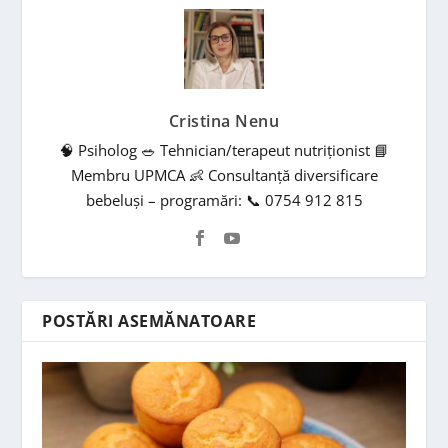
Cristina Nenu
🧠 Psiholog 🥗 Tehnician/terapeut nutriționist 📘
Membru UPMCA 👶 Consultanță diversificare
bebeluși – programări: 📞 0754 912 815
POSTĂRI ASEMĂNATOARE