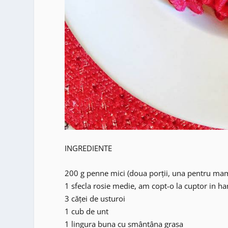
INGREDIENTE
200 g penne mici (doua porții, una pentru mami
1 sfecla rosie medie, am copt-o la cuptor in har
3 căței de usturoi
1 cub de unt
1 lingura buna cu smântâna grasa