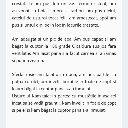
crestat. Le-am pus intr-un vas termorezistent, am
asezonat cu boia, cimbru si tarhon, am pus uleiul,
catelul de usturoi tocat felii, am amestecat, apoi am
pus si untul din loc in loc in locurile crestate.
Am adăugat si un pic de apa. Am pus capac si am
băgat la cuptor la 180 grade C caldura sus-jos fara
ventilatie. Am lasat pana s-a facut carnea si a rămas
si putina zeama.
Sfecla rosie am taiat-o in doua, am uns părțile cu
pulpa cu ulei, am învelit bucatile in foaie de copt si
le-am băgat la cuptor pana s-au înmuiat.
Usturoiul l-am taiat in partea cu mustățile in asa fel
incat sa se vadă graunții, l-am învelit in foaie de copt
si pe el si l-am băgat la cuptor pana s-a înmuiat.