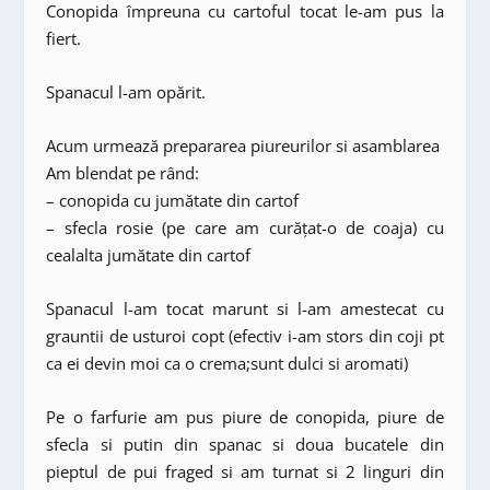
Conopida împreuna cu cartoful tocat le-am pus la
fiert.
Spanacul l-am opărit.
Acum urmează prepararea piureurilor si asamblarea
Am blendat pe rând:
– conopida cu jumătate din cartof
– sfecla rosie (pe care am curățat-o de coaja) cu
cealalta jumătate din cartof
Spanacul l-am tocat marunt si l-am amestecat cu
grauntii de usturoi copt (efectiv i-am stors din coji pt
ca ei devin moi ca o crema;sunt dulci si aromati)
Pe o farfurie am pus piure de conopida, piure de
sfecla si putin din spanac si doua bucatele din
pieptul de pui fraged si am turnat si 2 linguri din