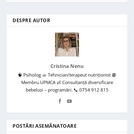
DESPRE AUTOR
Cristina Nenu
🧠 Psiholog 🥗 Tehnician/terapeut nutriționist 📘
Membru UPMCA 👶 Consultanță diversificare
bebeluși – programări: 📞 0754 912 815
POSTĂRI ASEMĂNATOARE