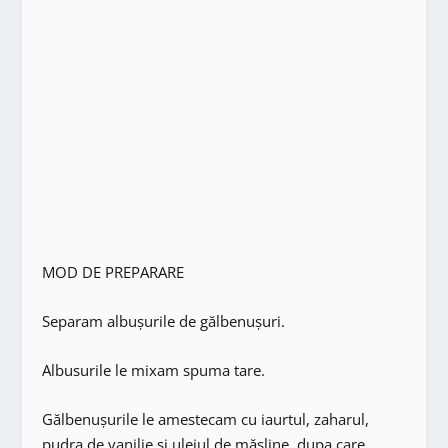
MOD DE PREPARARE
Separam albușurile de gălbenușuri.
Albusurile le mixam spuma tare.
Gălbenușurile le amestecam cu iaurtul, zaharul,
pudra de vanilie și uleiul de măsline, dupa care