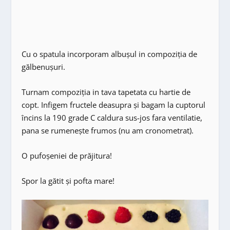
Cu o spatula incorporam albușul in compoziția de
gălbenușuri.
Turnam compoziția in tava tapetata cu hartie de
copt. Infigem fructele deasupra și bagam la cuptorul
încins la 190 grade C caldura sus-jos fara ventilatie,
pana se rumenește frumos (nu am cronometrat).
O pufoșeniei de prăjitura!
Spor la gătit și pofta mare!