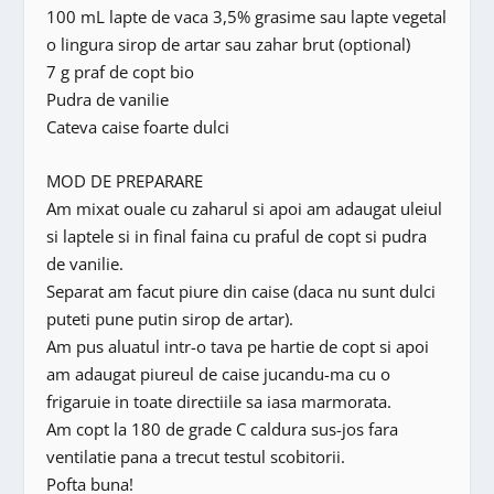
100 mL lapte de vaca 3,5% grasime sau lapte vegetal
o lingura sirop de artar sau zahar brut (optional)
7 g praf de copt bio
Pudra de vanilie
Cateva caise foarte dulci
MOD DE PREPARARE
Am mixat ouale cu zaharul si apoi am adaugat uleiul
si laptele si in final faina cu praful de copt si pudra
de vanilie.
Separat am facut piure din caise (daca nu sunt dulci
puteti pune putin sirop de artar).
Am pus aluatul intr-o tava pe hartie de copt si apoi
am adaugat piureul de caise jucandu-ma cu o
frigaruie in toate directiile sa iasa marmorata.
Am copt la 180 de grade C caldura sus-jos fara
ventilatie pana a trecut testul scobitorii.
Pofta buna!