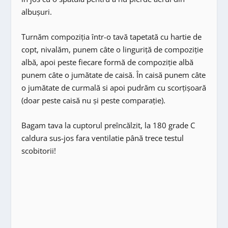
albușuri.
Turnăm compoziția într-o tavă tapetată cu hartie de
copt, nivalăm, punem câte o linguriță de compoziție
albă, apoi peste fiecare formă de compoziție albă
punem câte o jumătate de caisă. În caisă punem câte
o jumătate de curmală si apoi pudrăm cu scorțișoară
(doar peste caisă nu și peste comparație).
Bagam tava la cuptorul preîncălzit, la 180 grade C
caldura sus-jos fara ventilatie până trece testul
scobitorii!