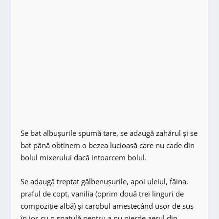
Se bat albușurile spumă tare, se adaugă zahărul și se
bat până obținem o bezea lucioasă care nu cade din
bolul mixerului dacă intoarcem bolul.
Se adaugă treptat gălbenușurile, apoi uleiul, făina,
praful de copt, vanilia (oprim două trei linguri de
compoziție albă) și carobul amestecând usor de sus
în jos cu o spatulă pentru a nu pierde aerul din