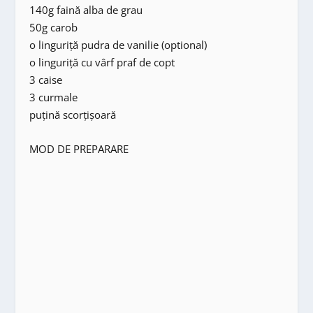
140g faină alba de grau
50g carob
o linguriță pudra de vanilie (optional)
o linguriță cu vârf praf de copt
3 caise
3 curmale
puțină scorțișoară
MOD DE PREPARARE